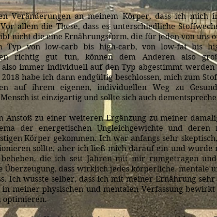
 den Veränderungen an meinem Körper, dass ich mich 
Vor allem die These, dass es unterschiedliche Stoffwechs
ibt nicht die eine Ernährungsform, die für jeden von uns o
 Typ von low-carb bis high-carb, von low-fat bis hig
nen richtig gut tun, können dem Anderen also gro
lso immer individuell auf den Typ abgestimmt werden 
r 2018 habe ich dann endgültig beschlossen, mich zum Sto
en auf ihrem eigenen, individuellen Weg zu Gesundhe
 Mensch ist einzigartig und sollte sich auch dementsprec
n Anstoß zu einer weiteren Ergänzung zu meiner damali
ema der energetischen Ungleichgewichte und deren
stigen Körper gekommen. Ich war anfangs sehr skeptisch
ionieren sollte, aber ich ließ mich darauf ein und wurde 
beheben, die ich seit Jahren mit mir rumgetragen und
ie Überzeugung, dass wirklich jedes körperliche, mentale 
s.
Ich wusste selber, dass ich mit meiner Ernährung sehr
in meiner physischen und mentalen Verfassung bewirkt
u optimieren.