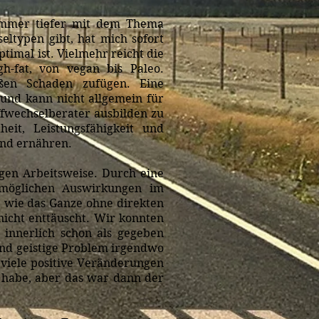
immer tiefer mit dem Thema
eltypen gibt, hat mich sofort
ptimal ist. Vielmehr reicht die
h-fat, von vegan bis Paleo.
ßen Schaden zufügen. Eine
und kann nicht allgemein für
ffwechselberater ausbilden zu
it, Leistungsfähigkeit und
hend ernähren.
gen Arbeitsweise. Durch eine
 möglichen Auswirkungen im
, wie das Ganze ohne direkten
nicht enttäuscht. Wir konnten
 innerlich schon als gegeben
und geistige Problem irgendwo
 viele positive Veränderungen
 habe, aber das war dann der