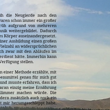
rüh die Neugierde nach den
waren schon immer ein großer
 früh aufgrund von mehreren
nik weitergebildet. Dadurch
s Körper auseinandergesetzt.
einer Ausbildung einen großen
Vielzahl an widersprüchlichen
ich zwar mit den Abläufen im
verdient hätte. Immerhin kann
erfügung stellen.
n einer Methode erzählte, mit
ensmittel genau für mich gut
 und musste erfahren, dass ich
s daran einzig meine Ernährung
chlimmer machen würde. Die
dern zusätzlich auch noch ein
it mir herumgeschleppt habe,