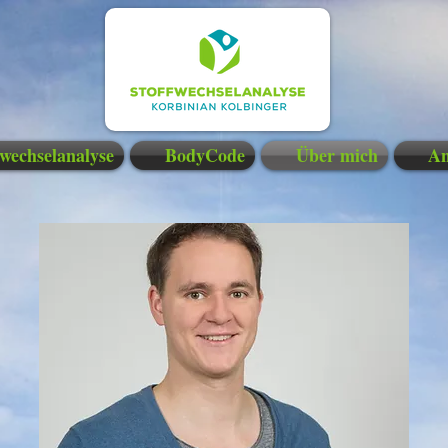
fwechselanalyse
BodyCode
Über mich
An