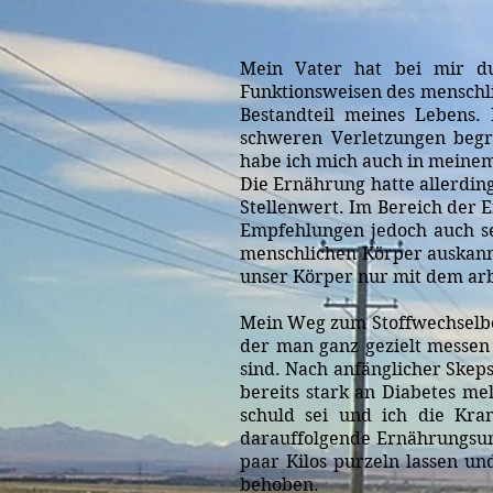
Mein Vater hat bei mir du
Funktionsweisen des menschl
Bestandteil meines Lebens.
schweren Verletzungen begr
habe ich mich auch in meine
Die Ernährung hatte allerdin
Stellenwert. Im Bereich der 
Empfehlungen jedoch auch se
menschlichen Körper auskannt
unser Körper nur mit dem ar
Mein Weg zum Stoffwechselber
der man ganz gezielt messen
sind. Nach anfänglicher Skeps
bereits stark an Diabetes mel
schuld sei und ich die Kr
darauffolgende Ernährungsums
paar Kilos purzeln lassen u
behoben.