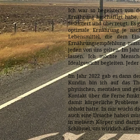
Ich war so begeistert von
Ernährung beschäftigt habe. 
fasziniert und überzeugt. Es g
optimale Ernährung je nach
Lebensmittel, die dem Ei
Ernährungsempfehlung muss a
jeden von uns gelten. Im Jah
lassen. Ich möchte Mensch
Idealgewicht begleiten. Jeder
Im Jahr 2022 gab es dann de
Kundin bin ich auf das Th
physischen, mentalen und gei
Kontakt über die Ferne funkt
damit körperliche Probleme 
abhakt hatte. In mir wuchs d
auch eine Ursache haben mus
in meinem Körper und damit 
Schlüssel, um wirklich alles z