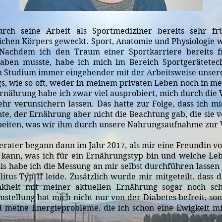
rch seine Arbeit als Sportmediziner bereits sehr f
ichen Körpers geweckt. Sport, Anatomie und Physiologie 
 Nachdem ich den Traum einer Sportkarriere bereits
aben musste, habe ich mich im Bereich Sportgerätetech
m Studium immer eingehender mit der Arbeitsweise unsere
gs, wie so oft, weder in meinem privaten Leben noch in m
Ernährung habe ich zwar viel ausprobiert, mich durch die 
hr verunsichern lassen. Das hatte zur Folge, dass ich m
e, der Ernährung aber nicht die Beachtung gab, die sie 
beiten, was wir ihm durch unsere Nahrungsaufnahme zur V
ater begann dann im Jahr 2017, als mir eine Freundin vo
 kann, was ich für ein Ernährungstyp bin und welche Leb
is habe ich die Messung an mir selbst durchführen lassen
litus Typ II leide. Zusätzlich wurde mir mitgeteilt, das
ankheit mit meiner aktuellen Ernährung sogar noch s
tellung hat mich nicht nur von der Diabetes befreit, son
nd meine Energieprobleme, die ich schon eine Ewigkeit m